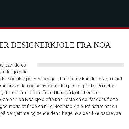
ER DESIGNERKJOLE FRA NOA
 og især deres
n finde kjolerne
rdele og ulemper ved begge. I butikkerne kan du selv gå rundt
 kan prøve den og se hvordan den passer på dig. På nettet
og det er nemmere at finde tilbud på kjoler herinde.
 da en Noa Noa kjole ofte kan koste en del for dens flotte
 god måde at finde en billig Noa Noa kjole. På nettet har du
 på derhjemme og sende den tilbage hvis den ikke passer, så